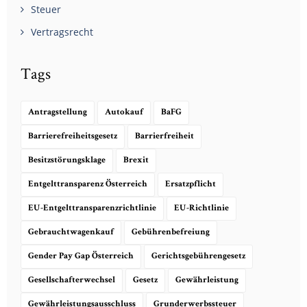
Steuer
Vertragsrecht
Tags
Antragstellung
Autokauf
BaFG
Barrierefreiheitsgesetz
Barrierfreiheit
Besitzstörungsklage
Brexit
Entgelttransparenz Österreich
Ersatzpflicht
EU-Entgelttransparenzrichtlinie
EU-Richtlinie
Gebrauchtwagenkauf
Gebührenbefreiung
Gender Pay Gap Österreich
Gerichtsgebührengesetz
Gesellschafterwechsel
Gesetz
Gewährleistung
Gewährleistungsausschluss
Grunderwerbssteuer