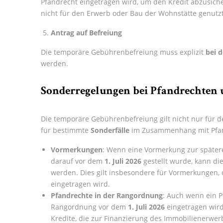
Pfandrecht eingetragen wird, um den Kredit abzusiche
nicht für den Erwerb oder Bau der Wohnstätte genutz
Antrag auf Befreiung
Die temporäre Gebührenbefreiung muss explizit
bei d
werden.
Sonderregelungen bei Pfandrechte
Die temporäre Gebührenbefreiung gilt nicht nur für d
für bestimmte
Sonderfälle
im Zusammenhang mit Pfa
Vormerkungen
: Wenn eine Vormerkung zur spätere
darauf vor dem
1. Juli 2026
gestellt wurde, kann d
werden. Dies gilt insbesondere für Vormerkungen, d
eingetragen wird.
Pfandrechte in der Rangordnung
: Auch wenn ein 
Rangordnung vor dem
1. Juli 2026
eingetragen wird,
Kredite, die zur Finanzierung des Immobilienerw