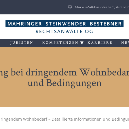
Markus-Sittikus-Straße 5, A-5020
I
JURISTEN
KOMPETENZEN
KARRIERE
NE
 bei dringendem Wohnbedarf 
und Bedingungen
ringendem Wohnbedarf – Detaillierte Informationen und Beding