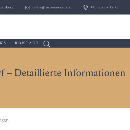
 Salzburg
office@msb-anwaelte.at
+43 662 87 12 73
WS
KONTAKT
– Detaillierte Informationen
ungen