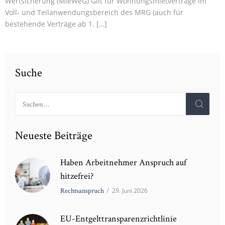
Wertsicherung (MieWeG) Gilt für Wohnungsmietverträge im
Voll- und Teilanwendungsbereich des MRG (auch für
bestehende Verträge ab 1. […]
Suche
Suchen
nach:
Neueste Beiträge
Haben Arbeitnehmer Anspruch auf
hitzefrei?
Rechtsanspruch
/
29. Juni 2026
EU-Entgelttransparenzrichtlinie