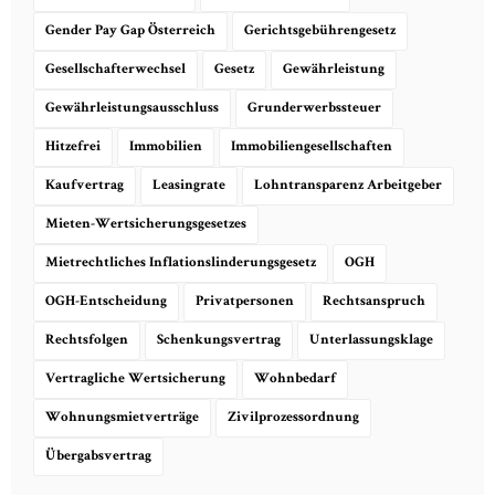
Gender Pay Gap Österreich
Gerichtsgebührengesetz
Gesellschafterwechsel
Gesetz
Gewährleistung
Gewährleistungsausschluss
Grunderwerbssteuer
Hitzefrei
Immobilien
Immobiliengesellschaften
Kaufvertrag
Leasingrate
Lohntransparenz Arbeitgeber
Mieten-Wertsicherungsgesetzes
Mietrechtliches Inflationslinderungsgesetz
OGH
OGH-Entscheidung
Privatpersonen
Rechtsanspruch
Rechtsfolgen
Schenkungsvertrag
Unterlassungsklage
Vertragliche Wertsicherung
Wohnbedarf
Wohnungsmietverträge
Zivilprozessordnung
Übergabsvertrag