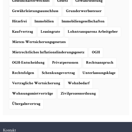
Gesellschafterwechsel
Gesetz
Gewährleistung
Gewährleistungsausschluss
Grunderwerbssteuer
Hitzefrei
Immobilien
Immobiliengesellschaften
Kaufvertrag
Leasingrate
Lohntransparenz Arbeitgeber
Mieten-Wertsicherungsgesetzes
Mietrechtliches Inflationslinderungsgesetz
OGH
OGH-Entscheidung
Privatpersonen
Rechtsanspruch
Rechtsfolgen
Schenkungsvertrag
Unterlassungsklage
Vertragliche Wertsicherung
Wohnbedarf
Wohnungsmietverträge
Zivilprozessordnung
Übergabsvertrag
Kontakt