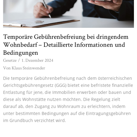
Temporäre Gebührenbefreiung bei dringendem
Wohnbedarf – Detaillierte Informationen und
Bedingungen
Gesetze
/
1. Dezember 2024
Von
Klaus Steinwender
Die temporäre Gebührenbefreiung nach dem österreichischen
Gerichtsgebührengesetz (GGG) bietet eine befristete finanzielle
Entlastung für jene, die Immobilien erwerben oder bauen und
diese als Wohnstätte nutzen möchten. Die Regelung zielt
darauf ab, den Zugang zu Wohnraum zu erleichtern, indem
unter bestimmten Bedingungen auf die Eintragungsgebühren
im Grundbuch verzichtet wird.