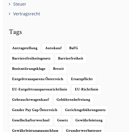
Steuer
Vertragsrecht
Tags
Antragstellung
Autokauf
BaFG
Barrierefreiheitsgesetz
Barrierfreiheit
Besitzstörungsklage
Brexit
Entgelttransparenz Österreich
Ersatzpflicht
EU-Entgelttransparenzrichtlinie
EU-Richtlinie
Gebrauchtwagenkauf
Gebührenbefreiung
Gender Pay Gap Österreich
Gerichtsgebührengesetz
Gesellschafterwechsel
Gesetz
Gewährleistung
Gewährleistungsausschluss
Grunderwerbssteuer