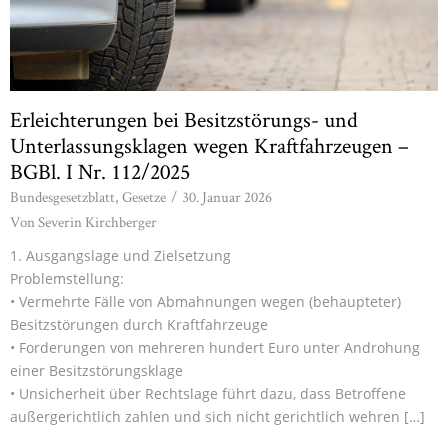
Erleichterungen bei Besitzstörungs- und
Unterlassungsklagen wegen Kraftfahrzeugen –
BGBl. I Nr. 112/2025
Bundesgesetzblatt
,
Gesetze
/
30. Januar 2026
Von
Severin Kirchberger
1. Ausgangslage und Zielsetzung
Problemstellung:
• Vermehrte Fälle von Abmahnungen wegen (behaupteter)
Besitzstörungen durch Kraftfahrzeuge
• Forderungen von mehreren hundert Euro unter Androhung
einer Besitzstörungsklage
• Unsicherheit über Rechtslage führt dazu, dass Betroffene
außergerichtlich zahlen und sich nicht gerichtlich wehren […]