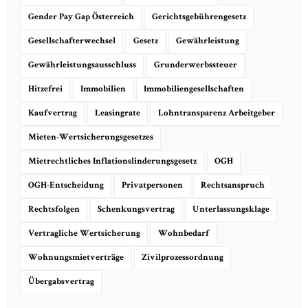
Gender Pay Gap Österreich
Gerichtsgebührengesetz
Gesellschafterwechsel
Gesetz
Gewährleistung
Gewährleistungsausschluss
Grunderwerbssteuer
Hitzefrei
Immobilien
Immobiliengesellschaften
Kaufvertrag
Leasingrate
Lohntransparenz Arbeitgeber
Mieten-Wertsicherungsgesetzes
Mietrechtliches Inflationslinderungsgesetz
OGH
OGH-Entscheidung
Privatpersonen
Rechtsanspruch
Rechtsfolgen
Schenkungsvertrag
Unterlassungsklage
Vertragliche Wertsicherung
Wohnbedarf
Wohnungsmietverträge
Zivilprozessordnung
Übergabsvertrag