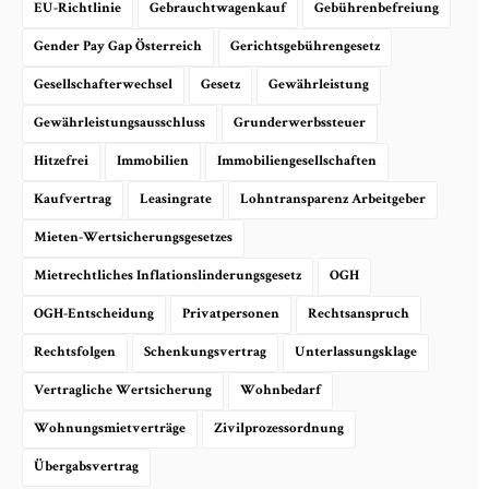
EU-Richtlinie
Gebrauchtwagenkauf
Gebührenbefreiung
Gender Pay Gap Österreich
Gerichtsgebührengesetz
Gesellschafterwechsel
Gesetz
Gewährleistung
Gewährleistungsausschluss
Grunderwerbssteuer
Hitzefrei
Immobilien
Immobiliengesellschaften
Kaufvertrag
Leasingrate
Lohntransparenz Arbeitgeber
Mieten-Wertsicherungsgesetzes
Mietrechtliches Inflationslinderungsgesetz
OGH
OGH-Entscheidung
Privatpersonen
Rechtsanspruch
Rechtsfolgen
Schenkungsvertrag
Unterlassungsklage
Vertragliche Wertsicherung
Wohnbedarf
Wohnungsmietverträge
Zivilprozessordnung
Übergabsvertrag