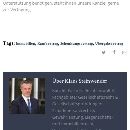
Unterstützung benötigen, steht Ihnen unsere Kanzlei gerne
zur Verfügung.
Tags:
,
,
,
Immobilien
Kaufvertrag
Schenkungsvertrag
Übergabsvertrag
Über Klaus Steinwender
Kanzlei-Partner, Rechtsanwalt //
Fachgebiete: Gesellschaftsrecht &
Gesellschaftsgründungen,
Schadenersatzrecht &
Gewährleistung, Liegenschafts-
und Immobilienrecht,