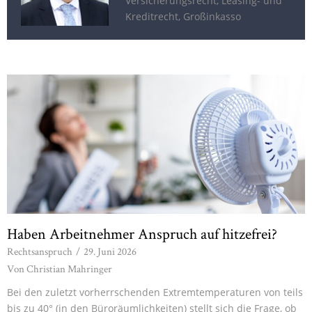
Versicherungsrecht, Leasing- und
Kreditrecht, Großinkasso
Haben Arbeitnehmer Anspruch auf hitzefrei?
Rechtsanspruch
/
29. Juni 2026
Von
Christian Mahringer
Bei den zuletzt vorherrschenden Extremtemperaturen von teils
bis zu 40° (in den Büroräumlichkeiten) stellt sich die Frage, ob