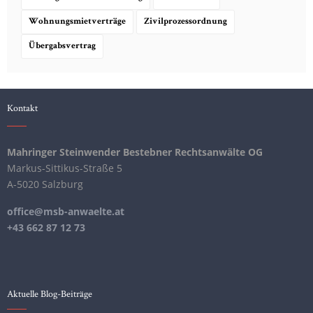
Wohnungsmietverträge
Zivilprozessordnung
Übergabsvertrag
Kontakt
Mahringer Steinwender Bestebner Rechtsanwälte OG
Markus-Sittikus-Straße 5
A-5020 Salzburg
office@msb-anwaelte.at
+43 662 87 12 73
Aktuelle Blog-Beiträge