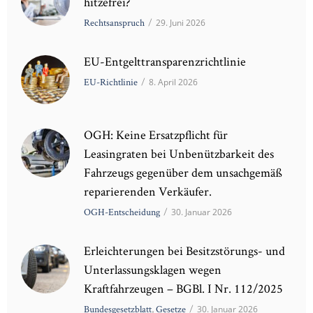
hitzefrei?
Rechtsanspruch
/
29. Juni 2026
EU-Entgelttransparenzrichtlinie
EU-Richtlinie
/
8. April 2026
OGH: Keine Ersatzpflicht für
Leasingraten bei Unbenützbarkeit des
Fahrzeugs gegenüber dem unsachgemäß
reparierenden Verkäufer.
OGH-Entscheidung
/
30. Januar 2026
Erleichterungen bei Besitzstörungs- und
Unterlassungsklagen wegen
Kraftfahrzeugen – BGBl. I Nr. 112/2025
Bundesgesetzblatt
,
Gesetze
/
30. Januar 2026