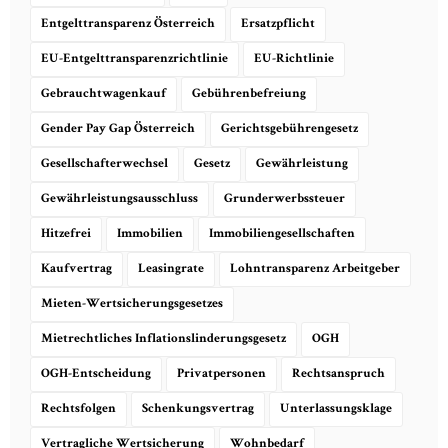
Entgelttransparenz Österreich
Ersatzpflicht
EU-Entgelttransparenzrichtlinie
EU-Richtlinie
Gebrauchtwagenkauf
Gebührenbefreiung
Gender Pay Gap Österreich
Gerichtsgebührengesetz
Gesellschafterwechsel
Gesetz
Gewährleistung
Gewährleistungsausschluss
Grunderwerbssteuer
Hitzefrei
Immobilien
Immobiliengesellschaften
Kaufvertrag
Leasingrate
Lohntransparenz Arbeitgeber
Mieten-Wertsicherungsgesetzes
Mietrechtliches Inflationslinderungsgesetz
OGH
OGH-Entscheidung
Privatpersonen
Rechtsanspruch
Rechtsfolgen
Schenkungsvertrag
Unterlassungsklage
Vertragliche Wertsicherung
Wohnbedarf